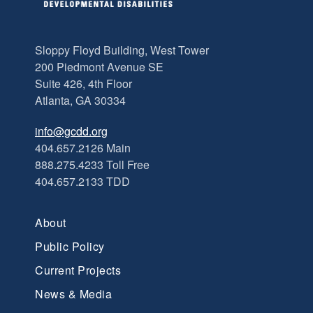
Sloppy Floyd Building, West Tower
200 Piedmont Avenue SE
Suite 426, 4th Floor
Atlanta, GA 30334
info@gcdd.org
404.657.2126 Main
888.275.4233 Toll Free
404.657.2133 TDD
About
Public Policy
Current Projects
News & Media