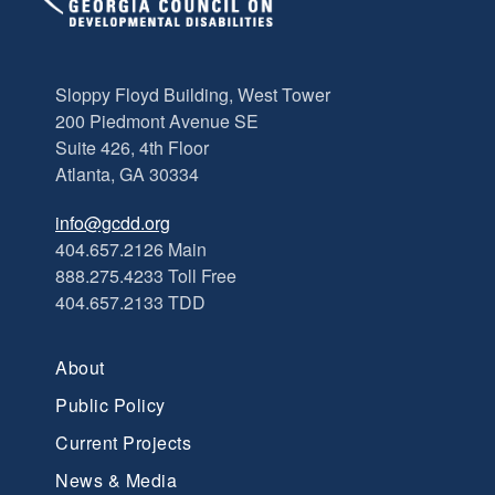
Sloppy Floyd Building, West Tower
200 Piedmont Avenue SE
Suite 426, 4th Floor
Atlanta, GA 30334
info@gcdd.org
404.657.2126 Main
888.275.4233 Toll Free
404.657.2133 TDD
About
Public Policy
Current Projects
News & Media