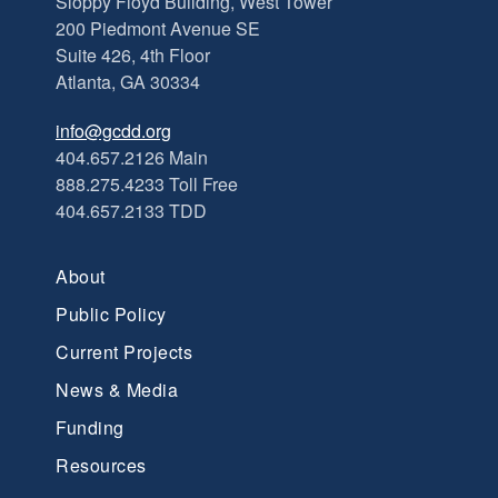
Sloppy Floyd Building, West Tower
200 Piedmont Avenue SE
Suite 426, 4th Floor
Atlanta, GA 30334
info@gcdd.org
404.657.2126 Main
888.275.4233 Toll Free
404.657.2133 TDD
About
Public Policy
Current Projects
News & Media
Funding
Resources